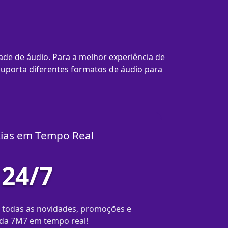
ade de áudio. Para a melhor experiência de
suporta diferentes formatos de áudio para
cias em Tempo Real
24/7
e todas as novidades, promoções e
da 7M7 em tempo real!