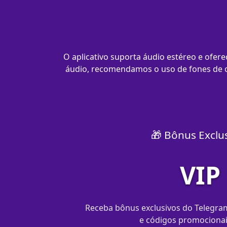
O aplicativo suporta áudio estéreo e ofer
áudio, recomendamos o uso de fones de ou
🎁 Bônus Exclu
VIP
Receba bônus exclusivos do Telegra
e códigos promocionai