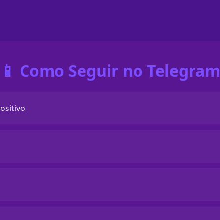
📱 Como Seguir no Telegram
ositivo