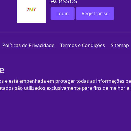
Acessos
Login
Registrar-se
Políticas de Privacidade
Termos e Condições
Sitemap
de
rios e está empenhada em proteger todas as informações pe
tados são utilizados exclusivamente para fins de melhoria