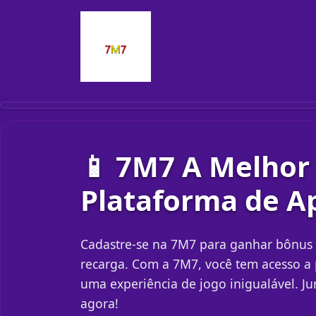
📱 7M7 A Melhor
Plataforma de A
Cadastre-se na 7M7 para ganhar bônus 
recarga. Com a 7M7, você tem acesso a 
uma experiência de jogo inigualável. J
agora!