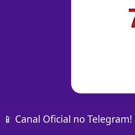
📱 Canal Oficial no Telegram!