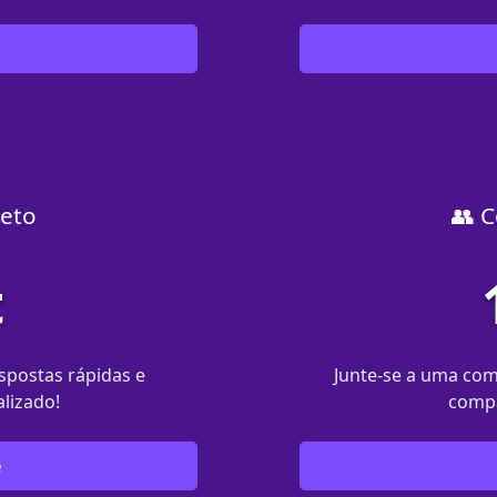
reto
👥 
t
espostas rápidas e
Junte-se a uma com
lizado!
compa
e