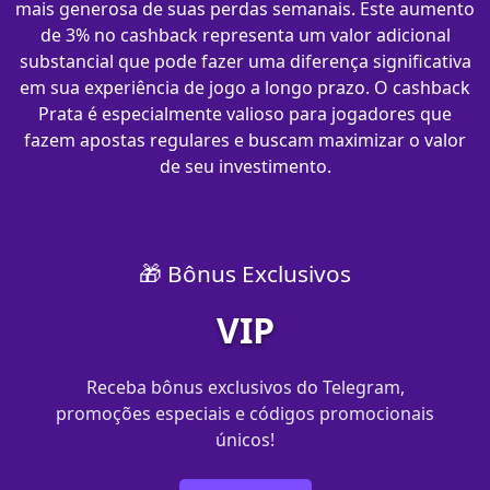
mais generosa de suas perdas semanais. Este aumento
de 3% no cashback representa um valor adicional
substancial que pode fazer uma diferença significativa
em sua experiência de jogo a longo prazo. O cashback
Prata é especialmente valioso para jogadores que
fazem apostas regulares e buscam maximizar o valor
de seu investimento.
🎁 Bônus Exclusivos
VIP
Receba bônus exclusivos do Telegram,
promoções especiais e códigos promocionais
únicos!