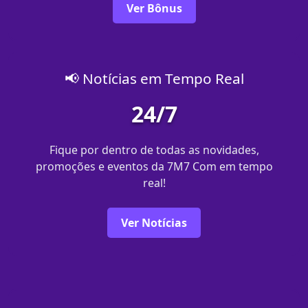
Ver Bônus
📢 Notícias em Tempo Real
24/7
Fique por dentro de todas as novidades,
promoções e eventos da 7M7 Com em tempo
real!
Ver Notícias