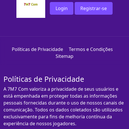
Login
Registrar-se
Políticas de Privacidade
Termos e Condições
Sitemap
Políticas de Privacidade
A 7M7 Com valoriza a privacidade de seus usuários e
está empenhada em proteger todas as informações
pessoais fornecidas durante o uso de nossos canais de
comunicação. Todos os dados coletados são utilizados
exclusivamente para fins de melhoria contínua da
experiência de nossos jogadores.