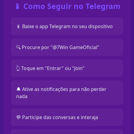
📱 Como Seguir no Telegram
📱 Baixe o app Telegram no seu dispositivo
🔍 Procure por "@7Win GameOficial"
👆 Toque em "Entrar" ou "Join"
🔔 Ative as notificações para não perder
nada
💬 Participe das conversas e interaja