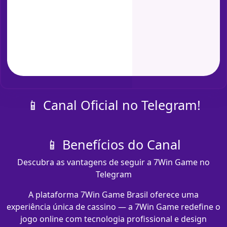
📱 Canal Oficial no Telegram!
📱 Benefícios do Canal
Descubra as vantagens de seguir a 7Win Game no
Telegram
A plataforma 7Win Game Brasil oferece uma
experiência única de cassino — a 7Win Game redefine o
jogo online com tecnologia profissional e design