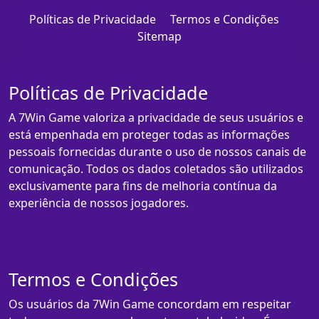
Políticas de Privacidade
Termos e Condições
Sitemap
Políticas de Privacidade
A 7Win Game valoriza a privacidade de seus usuários e
está empenhada em proteger todas as informações
pessoais fornecidas durante o uso de nossos canais de
comunicação. Todos os dados coletados são utilizados
exclusivamente para fins de melhoria contínua da
experiência de nossos jogadores.
Termos e Condições
Os usuários da 7Win Game concordam em respeitar