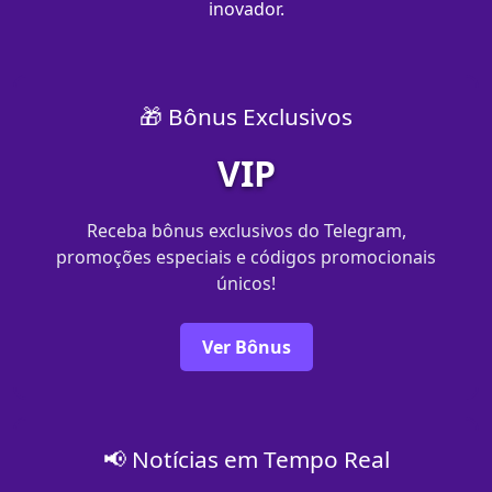
inovador.
🎁 Bônus Exclusivos
VIP
Receba bônus exclusivos do Telegram,
promoções especiais e códigos promocionais
únicos!
Ver Bônus
📢 Notícias em Tempo Real