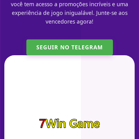
você tem acesso a promoções incríveis e uma
experiência de jogo inigualável. Junte-se aos
vencedores agora!
SEGUIR NO TELEGRAM