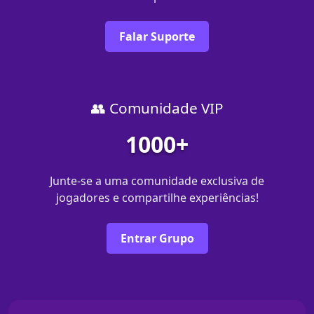
Falar Suporte
👥 Comunidade VIP
1000+
Junte-se a uma comunidade exclusiva de
jogadores e compartilhe experiências!
Entrar Grupo