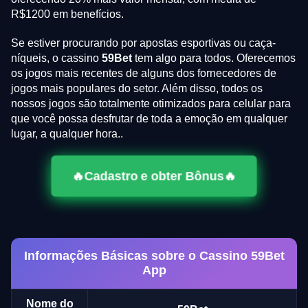
R$1200 em benefícios.
Se estiver procurando por apostas esportivas ou caça-
níqueis, o cassino
59Bet
tem algo para todos. Oferecemos
os jogos mais recentes de alguns dos fornecedores de
jogos mais populares do setor. Além disso, todos os
nossos jogos são totalmente otimizados para celular para
que você possa desfrutar de toda a emoção em qualquer
lugar, a qualquer hora..
🔥Cadastro e obter Bônus🔥
Informações Básicas sobre o Cassino 59Bet
App
Nome do