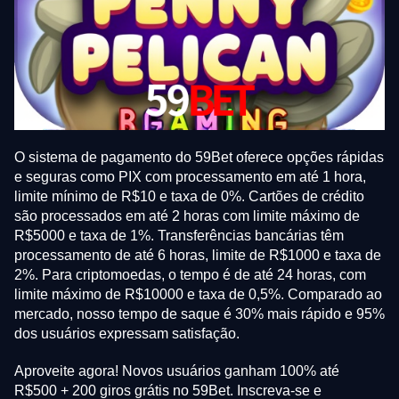
O sistema de pagamento do 59Bet oferece opções rápidas
e seguras como PIX com processamento em até 1 hora,
limite mínimo de R$10 e taxa de 0%. Cartões de crédito
são processados em até 2 horas com limite máximo de
R$5000 e taxa de 1%. Transferências bancárias têm
processamento de até 6 horas, limite de R$1000 e taxa de
2%. Para criptomoedas, o tempo é de até 24 horas, com
limite máximo de R$10000 e taxa de 0,5%. Comparado ao
mercado, nosso tempo de saque é 30% mais rápido e 95%
dos usuários expressam satisfação.
Aproveite agora! Novos usuários ganham 100% até
R$500 + 200 giros grátis no 59Bet. Inscreva-se e