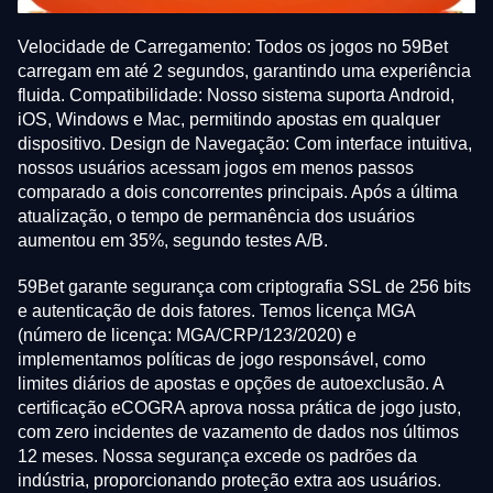
Velocidade de Carregamento: Todos os jogos no 59Bet
carregam em até 2 segundos, garantindo uma experiência
fluida. Compatibilidade: Nosso sistema suporta Android,
iOS, Windows e Mac, permitindo apostas em qualquer
dispositivo. Design de Navegação: Com interface intuitiva,
nossos usuários acessam jogos em menos passos
comparado a dois concorrentes principais. Após a última
atualização, o tempo de permanência dos usuários
aumentou em 35%, segundo testes A/B.
59Bet garante segurança com criptografia SSL de 256 bits
e autenticação de dois fatores. Temos licença MGA
(número de licença: MGA/CRP/123/2020) e
implementamos políticas de jogo responsável, como
limites diários de apostas e opções de autoexclusão. A
certificação eCOGRA aprova nossa prática de jogo justo,
com zero incidentes de vazamento de dados nos últimos
12 meses. Nossa segurança excede os padrões da
indústria, proporcionando proteção extra aos usuários.