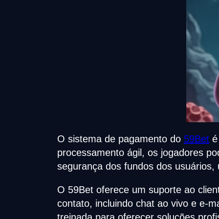
O sistema de pagamento do
59Bet
é 
processamento ágil, os jogadores po
segurança dos fundos dos usuários, u
O 59Bet oferece um suporte ao clien
contato, incluindo chat ao vivo e e-m
treinada para oferecer soluções prof