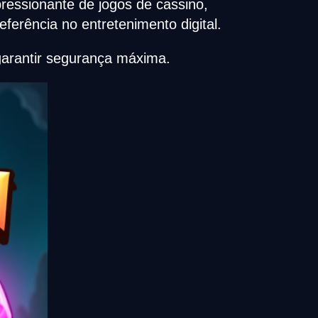
essionante de jogos de cassino,
eferência no entretenimento digital.
garantir segurança máxima.