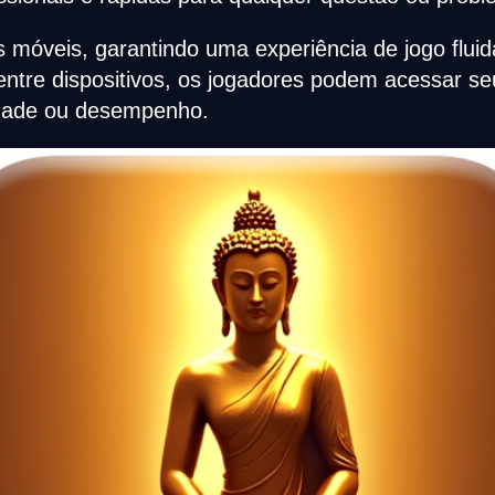
os móveis, garantindo uma experiência de jogo flu
entre dispositivos, os jogadores podem acessar seu
idade ou desempenho.