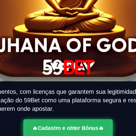
entos, com licenças que garantem sua legitimida
utação do 59Bet como uma plataforma segura e res
lherem onde apostar.
🔥Cadastro e obter Bônus🔥