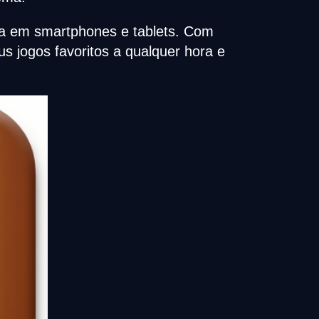
ida em smartphones e tablets. Com
s jogos favoritos a qualquer hora e