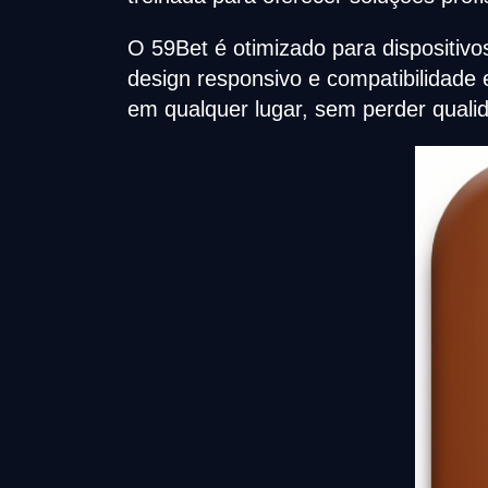
O 59Bet é otimizado para dispositiv
design responsivo e compatibilidade 
em qualquer lugar, sem perder qual