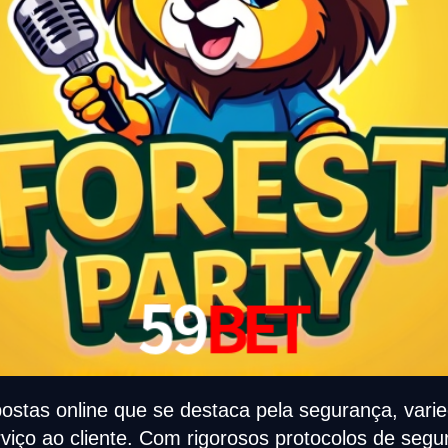
stas online que se destaca pela segurança, vari
rviço ao cliente. Com rigorosos protocolos de seg