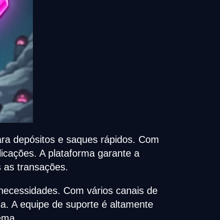
ara depósitos e saques rápidos. Com
icações. A plataforma garante a
s as transações.
 necessidades. Com vários canais de
ia. A equipe de suporte é altamente
ema.